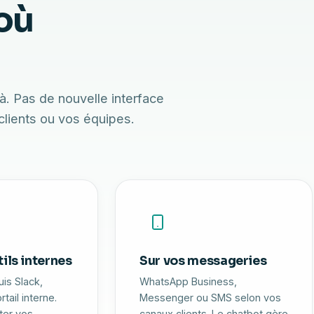
 où
vos
ont déjà
à. Pas de nouvelle interface
 clients ou vos équipes.
ils internes
Sur vos messageries
is Slack,
WhatsApp Business,
tail interne.
Messenger ou SMS selon vos
ster vos
canaux clients. Le chatbot gère