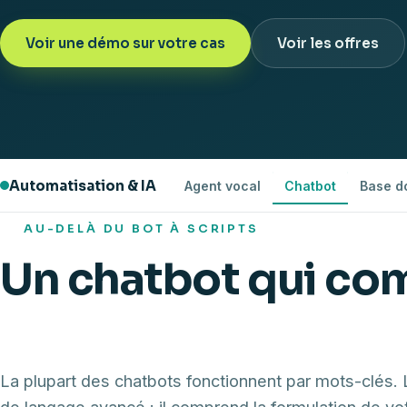
Voir une démo sur votre cas
Voir les offres
Automatisation & IA
Agent vocal
Chatbot
Base d
AU-DELÀ DU BOT À SCRIPTS
Un chatbot qui c
qu'on lui demande
La plupart des chatbots fonctionnent par mots-clés. 
de langage avancé : il comprend la formulation de vot