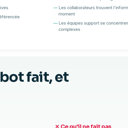
tives
Les collaborateurs trouvent l'infor
moment
référencée
Les équipes support se concentren
complexes
ot fait, et
it pas
✕ Ce qu'il ne fait pas