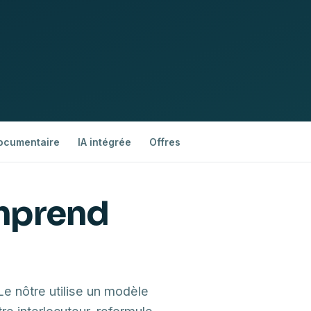
ocumentaire
IA intégrée
Offres
omprend
ce
Le nôtre utilise un modèle
re interlocuteur, reformule