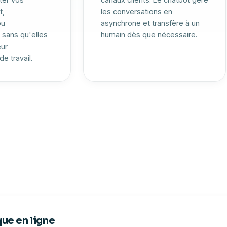
t,
les conversations en
ou
asynchrone et transfère à un
, sans qu'elles
humain dès que nécessaire.
eur
e travail.
un chatbot
iment
ue en ligne